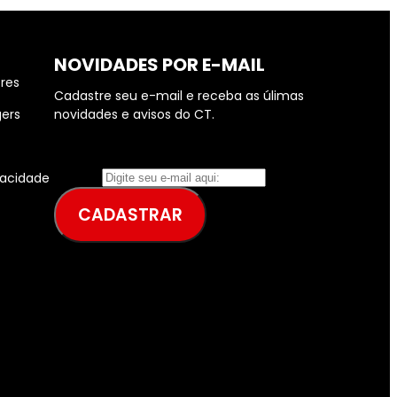
NOVIDADES POR E-MAIL
ores
Cadastre seu e-mail e receba as úlimas
gers
novidades e avisos do CT.
Ative o JavaScript no seu navegador para
preencher este formulário.
E-
ivacidade
E-mail
*
mail
CADASTRAR